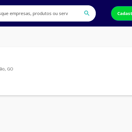
Cadast
lão, GO