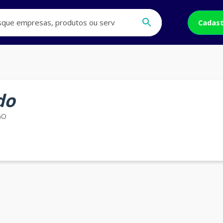
Cadast
do
GO