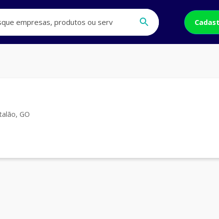
Cadast
talão, GO